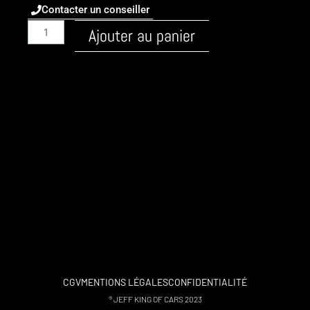
Contacter un conseiller
quantité
Ajouter au panier
de
Audi
/
A4
/
2008
-
B8
/
Essence
/
2.0-
tfsi-
211
/
CGV
MENTIONS LÉGALES
CONFIDENTIALITÉ
stage
® JEFF KING OF CARS 2023