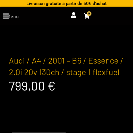
Aller
Livraison gratuite à partir de 50€ d'achat
au
0
Cart
Menu
contenu
Audi / A4 / 2001 – B6 / Essence /
2.0i 20v 130ch / stage 1 flexfuel
799,00
€