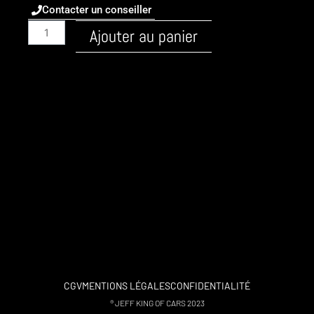
Contacter un conseiller
quantité
Ajouter au panier
de
Audi
/
A4
/
2001
-
B6
/
Essence
/
2.0i
20v
130ch
/
CGV
MENTIONS LÉGALES
CONFIDENTIALITÉ
stage
® JEFF KING OF CARS 2023