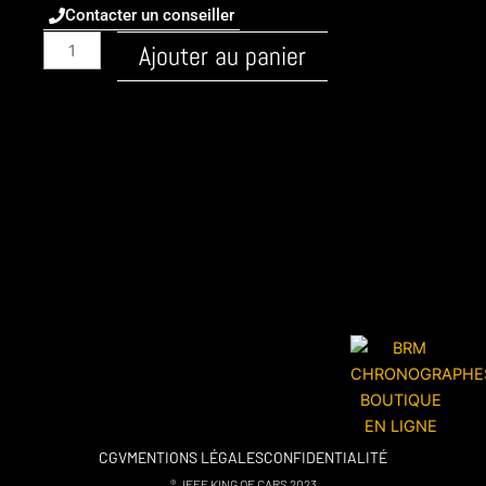
Contacter un conseiller
quantité
Ajouter au panier
de
Audi
/
A3
/
2003
-
8P
/
Essence
/
3.2
V6
250ch
/
CGV
MENTIONS LÉGALES
CONFIDENTIALITÉ
stage
® JEFF KING OF CARS 2023