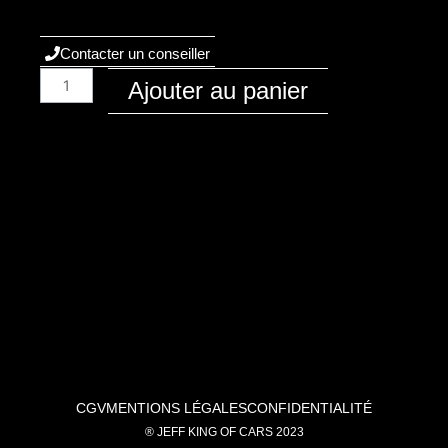
Contacter un conseiller
quantité
Ajouter au panier
de
Audi
/
A3
/
2003
-
8P
/
Essence
/
1.6i-
8v-
CGV
MENTIONS LÉGALES
CONFIDENTIALITÉ
102
® JEFF KING OF CARS 2023
/