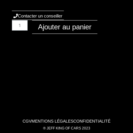
Contacter un conseiller
quantité
Ajouter au panier
de
Audi
/
A1
/
2018
-
GB
/
Essence
/
40
TFSI
CGV
MENTIONS LÉGALES
CONFIDENTIALITÉ
(2.0)
® JEFF KING OF CARS 2023
200ch