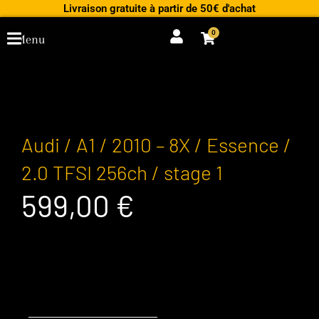
Aller
Livraison gratuite à partir de 50€ d'achat
au
0
Cart
Menu
contenu
Audi / A1 / 2010 – 8X / Essence /
2.0 TFSI 256ch / stage 1
599,00
€