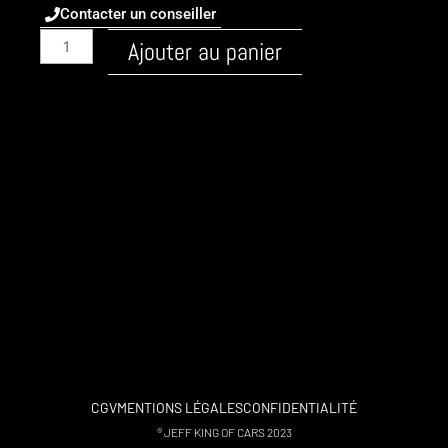
Contacter un conseiller
quantité
Ajouter au panier
de
Audi
/
A1
/
2010
-
8X
/
Essence
/
2.0
TFSI
256ch
/
CGV
MENTIONS LÉGALES
CONFIDENTIALITÉ
stage
® JEFF KING OF CARS 2023