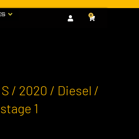
RIE
Open GOODIES
ES
0
Cart
 S / 2020 / Diesel /
 stage 1