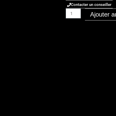
Contacter un conseiller
quantité
Ajouter a
de
Alpina
/
D5
S
/
2020
/
Diesel
/
3.0d-
408
/
stage
1