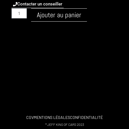
Contacter un conseiller
quantité
Ajouter au panier
de
Alpina
/
B3
/
2007
/
Essence
/
35i-
n54-
360
/
stage
1
CGV
MENTIONS LÉGALES
CONFIDENTIALITÉ
flexfuel
® JEFF KING OF CARS 2023