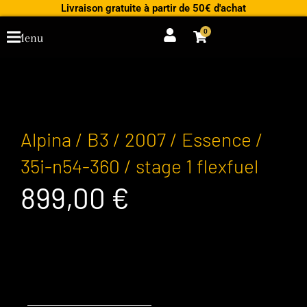
Aller
Livraison gratuite à partir de 50€ d'achat
au
0
Cart
Menu
contenu
Alpina / B3 / 2007 / Essence /
35i-n54-360 / stage 1 flexfuel
899,00
€