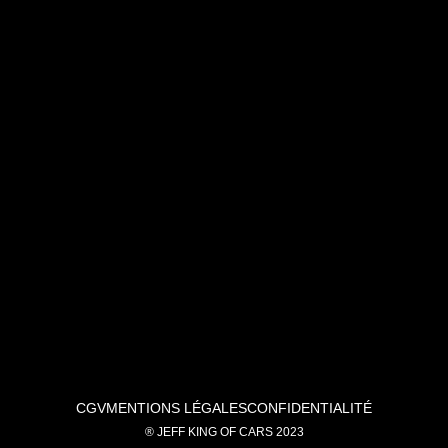
2008
/
Essence
/
35i-
n54-
400
/
stage
1
CGV
MENTIONS LÉGALES
CONFIDENTIALITÉ
® JEFF KING OF CARS 2023