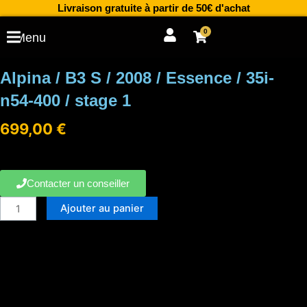
Aller
Livraison gratuite à partir de 50€ d'achat
au
0
Cart
Menu
contenu
Alpina / B3 S / 2008 / Essence / 35i-
n54-400 / stage 1
699,00
€
Contacter un conseiller
quantité
Ajouter au panier
de
Alpina
/
B3
S
/